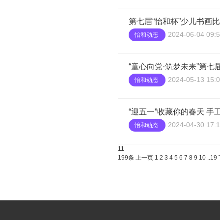
第七届“怡和杯”少儿书画
2024-06-04 09:5
怡和动态
“童心向党·筑梦未来”第七
2024-05-13 15:0
怡和动态
“迎五一”收藏你的春天 手
2024-04-30 17:1
怡和动态
11
199条
上一页
1
2
3
4
5
6
7
8
9
10
..
19