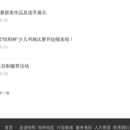
比赛获奖作品及选手展示
8:42
届“怡和杯”少儿书画比赛开始报名啦！
5:51
工自制徽章活动
5:06
下一页
首页
走进怡和
怡和动态
行业新闻
服务项目
人力资源
联系我们